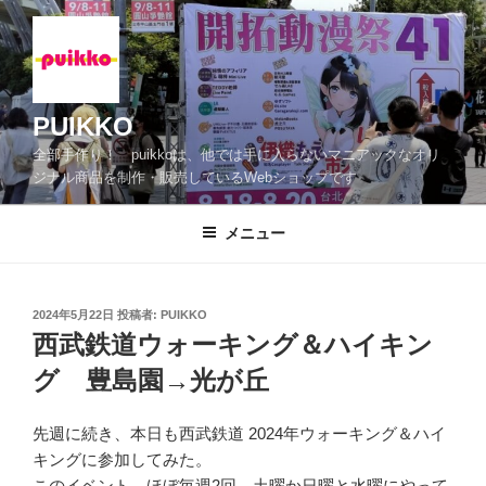
コ
ン
テ
ン
ツ
PUIKKO
へ
全部手作り！ puikkoは、他では手に入らないマニアックなオリ
ス
ジナル商品を制作・販売しているWebショップです
キ
ッ
メニュー
プ
投
2024年5月22日
投稿者:
PUIKKO
稿
西武鉄道ウォーキング＆ハイキン
日:
グ 豊島園→光が丘
先週に続き、本日も西武鉄道 2024年ウォーキング＆ハイ
キングに参加してみた。
このイベント、ほぼ毎週2回、土曜か日曜と水曜にやって