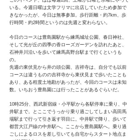
いる。今週日曜は文学フリマに出店していたため参加で
きなかったが、今日は無事参加。歩行距離・約7km、歩
行時間・約2時間というのは先週と変わらない。
今日のコースは豊島園駅から練馬城址公園、春日神社、
そして光が丘の四季の香ローズガーデンを訪れたあと、
石神井川沿いを歩いて練馬高野台駅まで行くというも
の。
先週の東伏見から井の頭公園、吉祥寺は、自分でも以前
コースは違うものの吉祥寺から東伏見まで歩いたことも
あり、ある程度土地勘があったが、今回のコースは未知
数。いちおう豊島園には行ったことがあるぐらいだ。
10時25分、西武新宿線・小平駅から各駅停車に乗り、中
井駅まで。とここでうっかり乗り過ごしてしまい高田馬
場駅まで行って引き返す羽目に。中井駅で降り、歩いて
都営大江戸線の中井駅へ。ここから豊島園駅へ。乗り過
ごしによるロスを差し引いても自宅からスタート地点ま