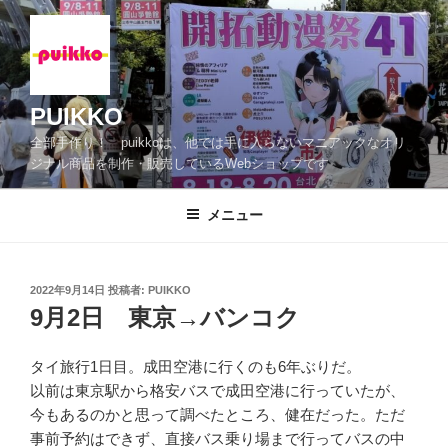
コ
ン
テ
ン
ツ
PUIKKO
へ
全部手作り！ puikkoは、他では手に入らないマニアックなオリ
ス
ジナル商品を制作・販売しているWebショップです
キ
ッ
メニュー
プ
投
2022年9月14日
投稿者:
PUIKKO
稿
9月2日 東京→バンコク
日:
タイ旅行1日目。成田空港に行くのも6年ぶりだ。
以前は東京駅から格安バスで成田空港に行っていたが、
今もあるのかと思って調べたところ、健在だった。ただ
事前予約はできず、直接バス乗り場まで行ってバスの中