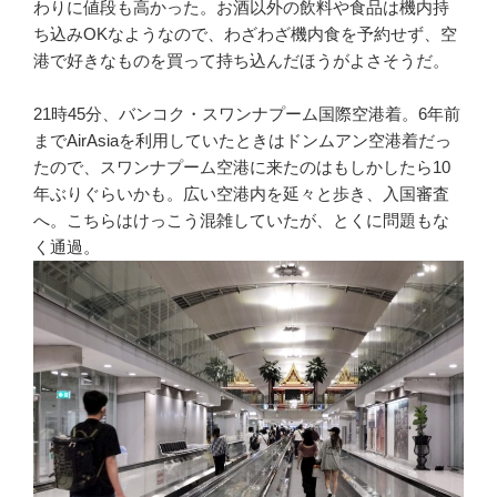
わりに値段も高かった。お酒以外の飲料や食品は機内持
ち込みOKなようなので、わざわざ機内食を予約せず、空
港で好きなものを買って持ち込んだほうがよさそうだ。
21時45分、バンコク・スワンナプーム国際空港着。6年前
までAirAsiaを利用していたときはドンムアン空港着だっ
たので、スワンナプーム空港に来たのはもしかしたら10
年ぶりぐらいかも。広い空港内を延々と歩き、入国審査
へ。こちらはけっこう混雑していたが、とくに問題もな
く通過。