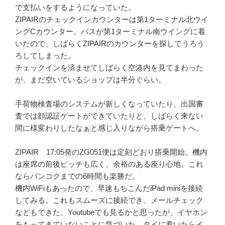
で支払いをするようになっていた。
ZIPAIRのチェックインカウンターは第1ターミナル北ウイ
ングCカウンター。バスが第1ターミナル南ウイングに着
いたので、しばらくZIPAIRのカウンターを探してうろう
ろしてしまった。
チェックインを済ませてしばらく空港内を見てまわった
が、まだ空いているショップは半分ぐらい。
手荷物検査場のシステムが新しくなっていたり、出国審
査では顔認証ゲートができていたりと、しばらく来ない
間に様変わりしたなぁと感じ入りながら搭乗ゲートへ。
ZIPAIR 17:05発のZG051便は定刻どおり搭乗開始。機内
は座席の前後ピッチも広く、余裕のある座り心地。これ
ならバンコクまでの6時間も楽勝だ。
機内WiFiもあったので、早速もちこんだiPad miniを接続
してみる。これもスムーズに接続でき、メールチェック
などもできた。Youtubeでも見るかと思ったが、イヤホン
をもってきていないことに気づいた。タイに着いたらイ