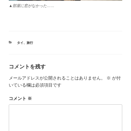
▲部屋に窓がなかった……
カ
タイ
、
旅行
テ
ゴ
リ
ー
コメントを残す
メールアドレスが公開されることはありません。
※
が付
いている欄は必須項目です
コメント
※