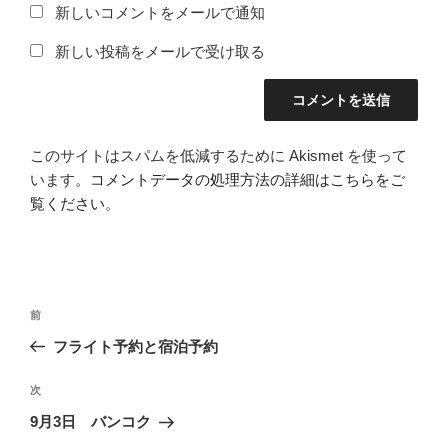
新しいコメントをメールで通知
新しい投稿をメールで受け取る
このサイトはスパムを低減するために Akismet を使って
います。
コメントデータの処理方法の詳細はこちらをご
覧ください
。
投
前
前
稿
の
フライト予約と宿泊予約
ナ
投
ビ
稿
次
次
ゲ
の
9月3日 バンコク
投
ー