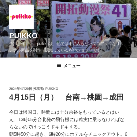
コ
ン
テ
ン
ツ
PUIKKO
へ
全部手作り！ puikkoは、他では手に入らないマニアックなオリ
ス
ジナル商品を制作・販売しているWebショップです
キ
ッ
メニュー
プ
投
2024年4月20日
投稿者:
PUIKKO
稿
4月15日（月） 台南→桃園→成田
日:
今日は帰国日。時間には十分余裕をもっているとはい
え、13時05分台北発の飛行機には確実に乗らなければな
らないのでけっこうドキドキする。
朝5時50分に起き、6時20分にホテルをチェックアウト。6