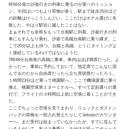
時56分発の沙崙行きの列車に乗るのが第一のミッショ
ン。今回はいつもより荷物が多く、駅まで徒歩25分ほど
の距離はけっこうしんどい。ここだけはホテル選びに失
敗した。やはり駅近に越したことはない。
まぁそれでも余裕をもって台南駅に到着。沙崙行きの列
車にもすんなり乗れ、沙崙で高鐵台南駅に乗り継ぎ。こ
こで20分以上も待つ。台鐵と高鐵、とくにタイミングよ
く接続しているわけではないようだ。
7時48分台南発の高鐵に乗車。車内はほぼ満席だった。よ
かったー。事前に予約しておいて。指定席でこんなに混
んでるのだから自由席だったら立ち席状態だったろう。
１時間23分ほど乗って桃園駅へ。ここで機場捷運に乗り
換え、桃園空港第１ターミナルへ。すべて定刻通りの運
行で、フライトの３時間以上前に空港に着くことができ
た。
ここでちょっと空港を見てまわり、リュックとボストン
バッグの荷物を一部入れ替えたりしてJetstarのカウンタ
ーへ。まだ受付は始まっていなかったが、すでに並んで
いる人がいて、私は３番乗り。５分ほど経ってチェック