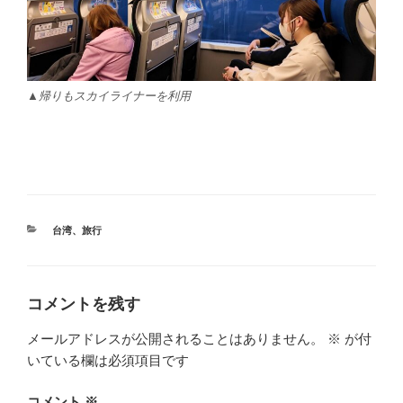
▲帰りもスカイライナーを利用
カ
台湾
、
旅行
テ
ゴ
リ
ー
コメントを残す
メールアドレスが公開されることはありません。
※
が付
いている欄は必須項目です
コメント
※