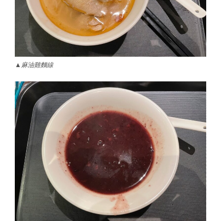
▲麻油雞麵線