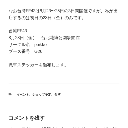
なお台湾FF43は8月23〜25日の3日間開催ですが、私が出
店するのは初日の23日（金）のみです。
台湾FF43
8月23日（金） 台北花博公園爭艷館
サークル名 puikko
ブース番号 G26
戦車ステッカーを頒布します。
カ
イベント
、
ショップ予定
、
台湾
テ
ゴ
リ
ー
コメントを残す