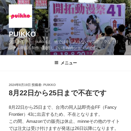
コ
ン
テ
ン
ツ
PUIKKO
へ
全部手作り！ puikkoは、他では手に入らないマニアックなオリ
ス
ジナル商品を制作・販売しているWebショップです
キ
ッ
メニュー
プ
投
2024年8月19日
投稿者:
PUIKKO
稿
8月22日から25日まで不在です
日:
8月22日から25日まで、台湾の同人誌即売会FF（Fancy
Frontier）43に出店するため、不在となります。
この間、Amazonでの販売は休止、minneその他のサイト
では注文は受け付けますが発送は26日以降になります。