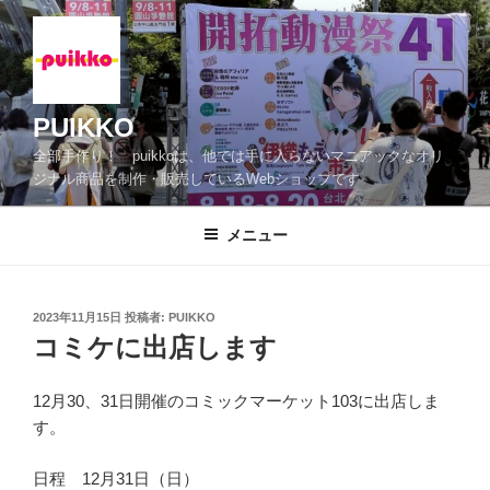
コ
ン
テ
ン
ツ
PUIKKO
へ
全部手作り！ puikkoは、他では手に入らないマニアックなオリ
ス
ジナル商品を制作・販売しているWebショップです
キ
ッ
メニュー
プ
投
2023年11月15日
投稿者:
PUIKKO
稿
コミケに出店します
日:
12月30、31日開催のコミックマーケット103に出店しま
す。
日程 12月31日（日）