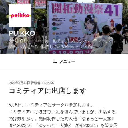
コ
ン
テ
ン
ツ
PUIKKO
へ
全部手作り！ puikkoは、他では手に入らないマニアックなオリ
ス
ジナル商品を制作・販売しているWebショップです
キ
ッ
メニュー
プ
投
2023年3月31日
投稿者:
PUIKKO
稿
コミティアに出店します
日:
5月5日、コミティアにサークル参加します。
コミティアにはほぼ毎回足を運んでいますが、出店する
のは数年ぶり。先日制作した同人誌「ゆるっと一人旅1
タイ2022.9」「ゆるっと一人旅2 タイ2023.1」を販売予