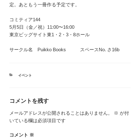
定。あともう一冊作る予定です。
コミティア144
5月5日（金／祝）11:00〜16:00
東京ビッグサイト東1・2・3・8ホール
サークル名 Puikko Books スペースNo. さ16b
カ
イベント
テ
ゴ
リ
ー
コメントを残す
メールアドレスが公開されることはありません。
※
が付
いている欄は必須項目です
コメント
※