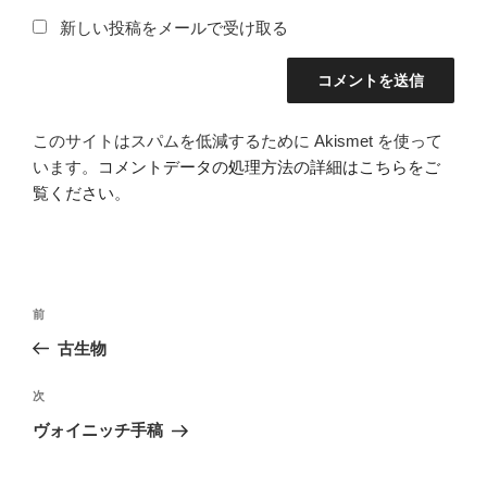
新しい投稿をメールで受け取る
このサイトはスパムを低減するために Akismet を使って
います。
コメントデータの処理方法の詳細はこちらをご
覧ください
。
投
前
前
稿
の
古生物
ナ
投
ビ
稿
次
次
ゲ
の
ヴォイニッチ手稿
投
ー
稿
シ