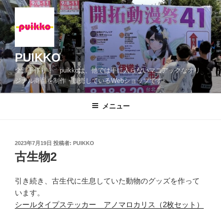
コ
ン
テ
ン
ツ
PUIKKO
へ
全部手作り！ puikkoは、他では手に入らないマニアックなオリ
ス
ジナル商品を制作・販売しているWebショップです
キ
ッ
メニュー
プ
投
2023年7月19日
投稿者:
PUIKKO
稿
古生物2
日:
引き続き、古生代に生息していた動物のグッズを作って
います。
シールタイプステッカー アノマロカリス（2枚セット）